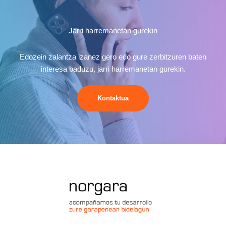
Jarri harremanetan gurekin
Edozein zalantza izanez gero edo gure zerbitzuren baten
interesa baduzu, jarri harremanetan gurekin.
Kontaktua