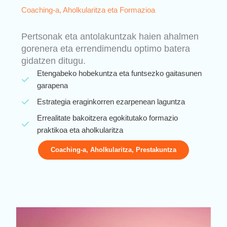
Coaching-a, Aholkularitza eta Formazioa
Pertsonak eta antolakuntzak haien ahalmen
gorenera eta errendimendu optimo batera
gidatzen ditugu.
Etengabeko hobekuntza eta funtsezko gaitasunen
garapena
Estrategia eraginkorren ezarpenean laguntza
Errealitate bakoitzera egokitutako formazio
praktikoa eta aholkularitza
Coaching-a, Aholkularitza, Prestakuntza