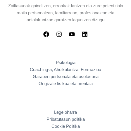
Zailtasunak gainditzen, erronkak lantzen eta zure potentziala
maila pertsonalean, familiarrean, profesionalean eta
antolakuntzan garatzen laguntzen dizugu
Psikologia
Coaching-a, Aholkularitza, Formazioa
Garapen pertsonala eta osotasuna
Ongizate fisikoa eta mentala
Lege oharra
Pribatutasun politika
Cookie Politika