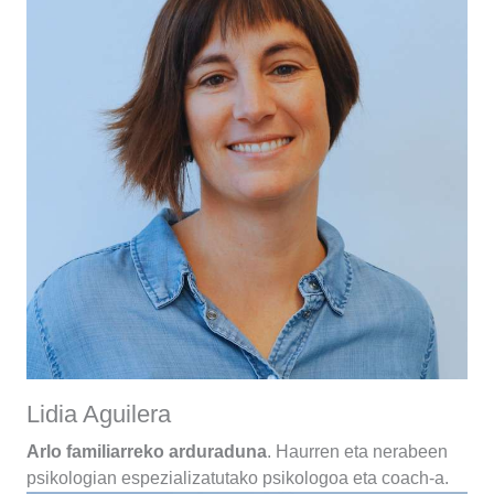
Lidia Aguilera
Arlo familiarreko arduraduna
. Haurren eta nerabeen
psikologian espezializatutako psikologoa eta coach-a.