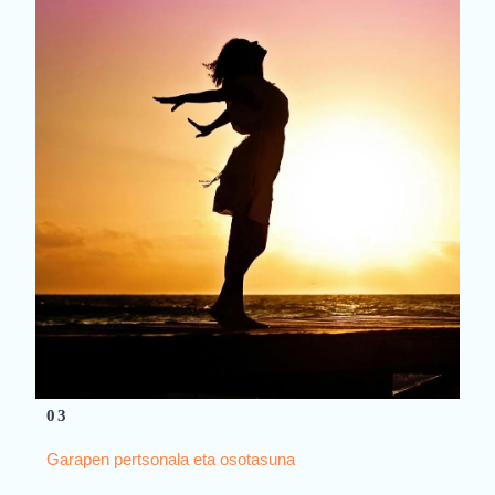
03
Garapen pertsonala eta osotasuna