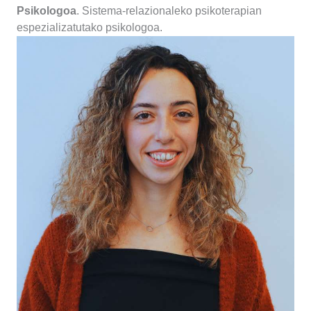
Psikologoa
. Sistema-relazionaleko psikoterapian
espezializatutako psikologoa.