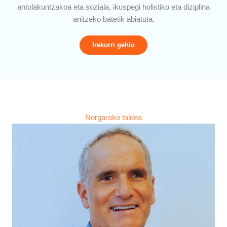
antolakuntzakoa eta soziala, ikuspegi holistiko eta diziplina
anitzeko batetik abiatuta.
Irakurri gehio
Norgarako taldea