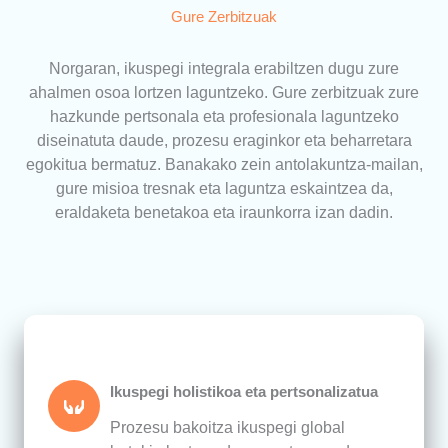
Gure Zerbitzuak
Norgaran, ikuspegi integrala erabiltzen dugu zure
ahalmen osoa lortzen laguntzeko. Gure zerbitzuak zure
hazkunde pertsonala eta profesionala laguntzeko
diseinatuta daude, prozesu eraginkor eta beharretara
egokitua bermatuz. Banakako zein antolakuntza-mailan,
gure misioa tresnak eta laguntza eskaintzea da,
eraldaketa benetakoa eta iraunkorra izan dadin.
Ikuspegi holistikoa eta pertsonalizatua
Prozesu bakoitza ikuspegi global