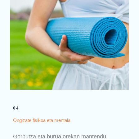
04
Ongizate fisikoa eta mentala
Gorputza eta burua orekan mantendu,