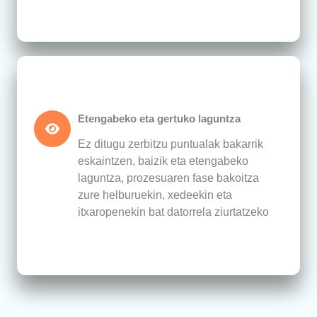
Etengabeko eta gertuko laguntza
Ez ditugu zerbitzu puntualak bakarrik
eskaintzen, baizik eta etengabeko
laguntza, prozesuaren fase bakoitza
zure helburuekin, xedeekin eta
itxaropenekin bat datorrela ziurtatzeko