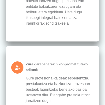
batekin lantzen dugu, pertsona edo
entitate bakoitzaren ezaugarri eta
helburuetara egokituta. Uste dugu
ikuspegi integral batek emaitza
iraunkorrak sor ditzakeela.
Zure garapenarekin konprometitutako
adituak
Gure profesional-taldeak esperientzia,
prestakuntza eta hazkuntza-prozesuan
besteak laguntzeko benetako pasioa
uztartzen ditu. Etengabe prestakuntzan
jarraitzen dugu.