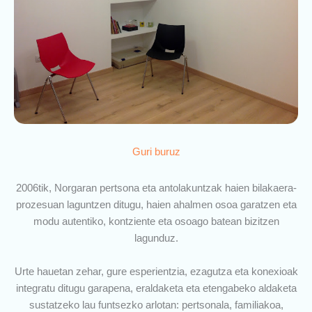
Guri buruz
2006tik, Norgaran pertsona eta antolakuntzak haien bilakaera-
prozesuan laguntzen ditugu, haien ahalmen osoa garatzen eta
modu autentiko, kontziente eta osoago batean bizitzen
lagunduz.
Urte hauetan zehar, gure esperientzia, ezagutza eta konexioak
integratu ditugu garapena, eraldaketa eta etengabeko aldaketa
sustatzeko lau funtsezko arlotan: pertsonala, familiakoa,