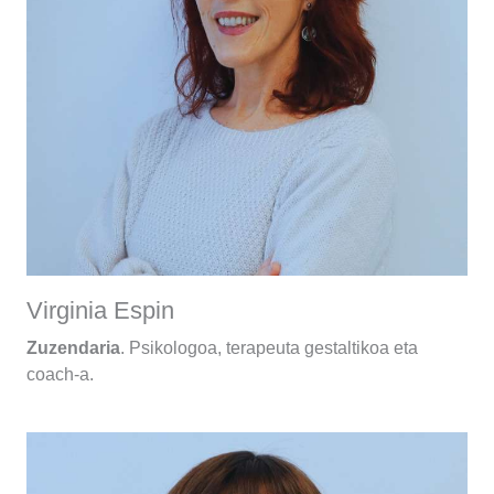
Virginia Espin
Zuzendaria
. Psikologoa, terapeuta gestaltikoa eta
coach-a.