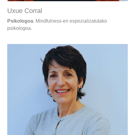
Uxue Corral
Psikologoa
. Mindfulness-en espezializatutako
psikologoa.