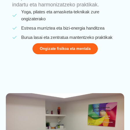
indartu eta harmonizatzeko praktikak.
Yoga, pilates eta arnasketa-teknikak zure
ongizaterako
Estresa murriztea eta bizi-energia handitzea
Burua lasai eta zentratua mantentzeko praktikak
Ongizate fisikoa eta mentala