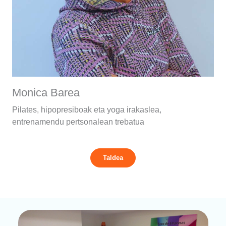
Monica Barea
Pilates, hipopresiboak eta yoga irakaslea,
entrenamendu pertsonalean trebatua
Taldea