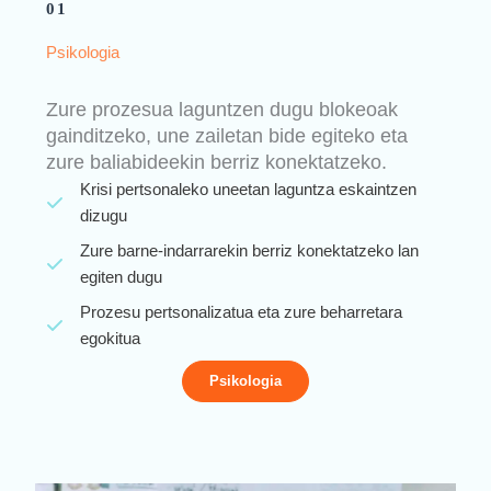
01
Psikologia
Zure prozesua laguntzen dugu blokeoak
gainditzeko, une zailetan bide egiteko eta
zure baliabideekin berriz konektatzeko.
Krisi pertsonaleko uneetan laguntza eskaintzen
dizugu
Zure barne-indarrarekin berriz konektatzeko lan
egiten dugu
Prozesu pertsonalizatua eta zure beharretara
egokitua
Psikologia