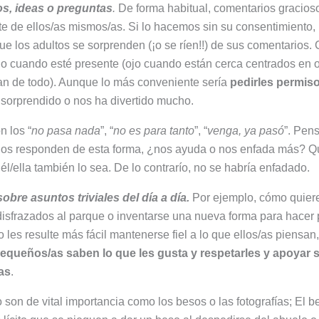
os, ideas o preguntas
.
De forma habitual, comentarios gracios
nte de ellos/as mismos/as. Si lo hacemos sin su consentimiento
 que los adultos se sorprenden (¡o se ríen!!) de sus comentario
lo cuando esté presente (ojo cuando están cerca centrados en 
an de todo). Aunque lo más conveniente sería
pedirles permis
sorprendido o nos ha divertido mucho.
n los “
no pasa nada
”, “
no es para tanto
”, “
venga, ya pasó
”. Pen
os responden de esta forma, ¿nos ayuda o nos enfada más? Qu
él/ella también lo sea. De lo contrarío, no se habría enfadado.
obre asuntos triviales del día a día.
Por ejemplo, cómo quieren
r disfrazados al parque o inventarse una nueva forma para hacer
les resulte más fácil mantenerse fiel a lo que ellos/as piensan
queños/as saben lo que les gusta y respetarles y apoyar 
as
.
 son de vital importancia como los besos o las fotografías; El 