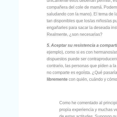
únicamente ellos deberían permitir; es
compañera del cole de mamá. Podem
saludando con la mano). El tema de la
tan disponibles que los/as niños/as p
engañarles para sacar la deseada inst
Realmente, ¿son necesarias?
5. Aceptar su resistencia a comparti
ejemplo), como si es con hermanos/as,
dispuestos puede ser contraproducente
contrario, las personas que piden a l
no comparte es egoísta. ¿Qué pasarí
libremente
con quién, cuándo y cómo
Como he comentado al principio
propia experiencia y muchas 
de estas actitudes. Supongo qu