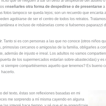
 lícito que se nieguen a dar un beso al despedirse del abuelo o
os e
nseñarles otra forma de despedirse o de presentarse
a 
s fotos tampoco se queda lejos; son un recuerdo que encanta a 
ueden agobiarse de ser el centro de todos los retratos. Tratam
antánea e incluso de robárselas como si fuésemos paparazzi de
r
.
Tanto si es con personas a las que no conoce (otros niños qu
 primos/as cercanos o amigos/as de la familia, obligarles a co
, además de injusto e irreal. Los adultos no vamos compartiend
a puerta de los supermercados estarían sobre-abastecidas) y es 
a si siempre compartiésemos aquello que tenemos? Es bueno c
 hacerlo.
 del texto, éstas son reflexiones basadas en mi
veces me sorprendo a mí misma cayendo en alguna
e las integré hace tiempo, y sé que el re-aprendizaje