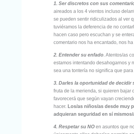
1.
Ser discretos con sus comentari
aireados a los 4 vientos incluso dela
se pueden sentir ridiculizados al ver
tuviéramos la deferencia de no contar
hacen caso pero escuchan y se enter
comentario nos ha encantado, nos ha 
2. Entender su enfado
. Atentos/as co
estamos intentando desahogarnos y n
sea una tontería no significa que para 
3. Darles la oportunidad de decidir s
fruta de la merienda, si quieren baja
favorecerá que según vayan creciendo 
hacer.
Los/as niños/as desde muy pe
adquieran seguridad en sí mismos/
4. Respetar su NO
en asuntos que no