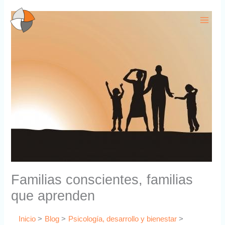
Ir
al
contenido
Familias conscientes, familias
que aprenden
Inicio
Blog
Psicología, desarrollo y bienestar