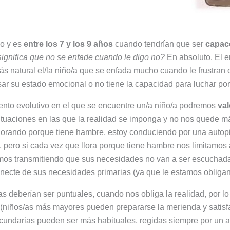
co y es
entre los 7 y los 9 años
cuando tendrían que ser
capace
ignifica que no se enfade cuando le digo no?
En absoluto. El e
más natural el/la niño/a que se enfada mucho cuando le frustran
esar su estado emocional o no tiene la capacidad para luchar po
nto evolutivo en el que se encuentre un/a niño/a podremos
val
ituaciones en las que la realidad se imponga y no nos quede m
lorando porque tiene hambre, estoy conduciendo por una autopi
 pero si cada vez que llora porque tiene hambre nos limitamos 
s transmitiendo que sus necesidades no van a ser escuchadas n
ecte de sus necesidades primarias (ya que le estamos obligand
rias deberían ser puntuales, cuando nos obliga la realidad, por l
a (niños/as más mayores pueden prepararse la merienda y satisf
 secundarias pueden ser más habituales, regidas siempre por un