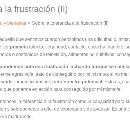
 la frustración (II)
lo y bienestar
Sobre la tolerancia a la frustración (II)
 aquello que sentimos cuando percibimos una dificultad o limita
 ser
primaria
(afecto, seguridad, contacto, escucha, hambre, 
ras o contenidos de televisión, alimentos no nutritivos, conse
pondemos ante esa frustración luchando porque se satisf
ponerme agresivo/a, trato de conseguirlo por mí mismo/a si no me 
pandir
, progresivamente,
todo nuestro potencial
. Esto es, cu
go que ponerme en acción para conseguirlo por mí mismo/a.
ntonces la tolerancia a la frustración como la capacidad para s
ión y sobreponerse a ello, de expresarlo y de avanzar. Es una c
ue va madurando.