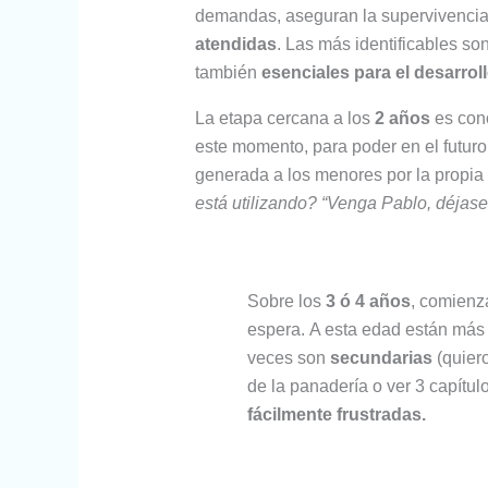
demandas, aseguran la supervivencia 
atendidas
. Las más identificables so
también
esenciales para el desarrol
La etapa cercana a los
2 años
es cono
este momento, para poder en el futuro,
generada a los menores por la propia
está utilizando?
“Venga Pablo, déjasel
Sobre los
3 ó 4 años
, comienza
espera. A esta edad están más 
veces son
secundarias
(quier
de la panadería o ver 3 capítul
fácilmente frustradas.