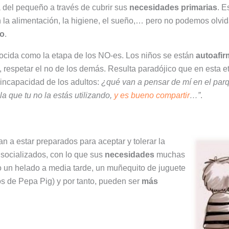
del pequeño a través de cubrir sus
necesidades primarias
. E
n la alimentación, la higiene, el sueño,… pero no podemos olvi
lo
.
cida como la etapa de los NO-es. Los niños se están
autoafi
 respetar el no de los demás. Resulta paradójico que en esta et
 incapacidad de los adultos:
¿qué van a pensar de mí en el parqu
a que tu no la estás utilizando,
y es bueno compartir
…”
.
n a estar preparados para aceptar y tolerar la
socializados, con lo que sus
necesidades
muchas
o un helado a media tarde, un muñequito de juguete
os de Pepa Pig) y por tanto, pueden ser
más